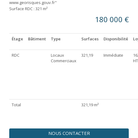
www.georisques.gouv.fr"
Surface RDC : 321 m²
180 000 €
Étage
Bâtiment
Type
Surfaces
Disponibilité
Lo
RDC
Locaux
321,19
Immédiate
16
Commerciaux
HT
Total
321,19 m²
NOUS CONTACTER