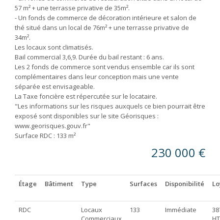
57 m² + une terrasse privative de 35m².
- Un fonds de commerce de décoration intérieure et salon de
thé situé dans un local de 76m² + une terrasse privative de
34m².
Les locaux sont climatisés.
Bail commercial 3,6,9. Durée du bail restant : 6 ans.
Les 2 fonds de commerce sont vendus ensemble car ils sont
complémentaires dans leur conception mais une vente
séparée est envisageable.
La Taxe foncière est répercutée sur le locataire.
"Les informations sur les risques auxquels ce bien pourrait être
exposé sont disponibles sur le site Géorisques :
www.georisques.gouv.fr"
Surface RDC : 133 m²
230 000 €
Étage
Bâtiment
Type
Surfaces
Disponibilité
Lo
RDC
Locaux
133
Immédiate
38
Commerciaux
HT