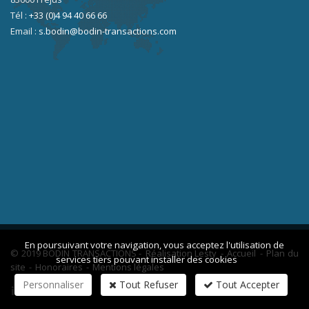
Tél :
+33 (0)4 94 40 66 66
Email :
s.bodin@bodin-transactions.com
En poursuivant votre navigation, vous acceptez l'utilisation de
© 2019 BODIN TRANSACTIONS -
Réalisation Lesty
-
Accueil
-
Plan du
services tiers pouvant installer des cookies
site
-
Honoraires
-
Mentions légales
Personnaliser
Tout Refuser
Tout Accepter