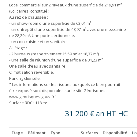
Local commercial sur 2 niveaux d'une superficie de 219,91 m²
(Loi carrez) constitué :
Au rez de chaussée :
- un show-room d'une superficie de 63,01 m²
- un entrepôt d'une superficie de 48,97 m² avec une mezzanine
de 28,29 m². Une porte sectionnelle.
- un coin cuisine et un sanitaire
A l'étage :
- 2 bureaux (respectivement 15,59 m² et 18,37 m²)
- une salle de réunion d'une superficie de 31,23 m²
Une salle d'eau avec sanitaire.
Climatisation réversible.
Parking clientèle.
" Les informations sur les risques auxquels ce bien pourrait
être exposé sont disponibles sur le site Géorisques :
www.georisques.gouv.fr"
Surface RDC : 118 m²
31 200 € an HT HC
Étage
Bâtiment
Type
Surfaces
Disponibilité
Lo