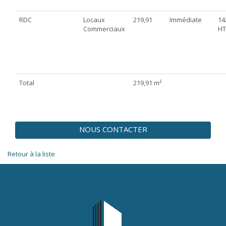
RDC
Locaux
219,91
Immédiate
14
Commerciaux
HT
Total
219,91 m²
NOUS CONTACTER
Retour à la liste