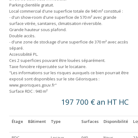
Parking clientèle gratuit.
Local commercial d'une superficie totale de 940 m² constitué :
- d'un show-room d'une superficie de 570 m² avec grande
surface vitrée, sanitaires, climatisation réversible.
Grande hauteur sous plafond.
Double accès.
- d'une zone de stockage d'une superficie de 370 m² avec accès
séparé.
Accessibilité PL.
Ces 2 superficies pouvant être louées séparément.
Taxe foncière répercutée sur le locataire.
"Les informations sur les risques auxquels ce bien pourrait être
exposé sont disponibles sur le site Géorisques :
www.georisques.gouv.fr"
Surface RDC : 940 m²
197 700 € an HT HC
Étage
Bâtiment
Type
Surfaces
Disponibilité
Lo
RDC
Locaux
940
Nous
21