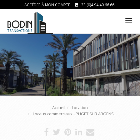
ACCÉDER À MON COMPTE
+33 (0)4 94 40 66 66
Tog
nav
Accueil
Location
Locaux commerciaux - PUGET SUR ARGENS