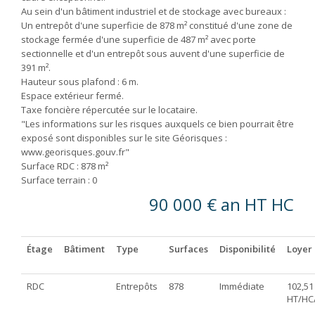
Au sein d'un bâtiment industriel et de stockage avec bureaux :
Un entrepôt d'une superficie de 878 m² constitué d'une zone de
stockage fermée d'une superficie de 487 m² avec porte
sectionnelle et d'un entrepôt sous auvent d'une superficie de
391 m².
Hauteur sous plafond : 6 m.
Espace extérieur fermé.
Taxe foncière répercutée sur le locataire.
"Les informations sur les risques auxquels ce bien pourrait être
exposé sont disponibles sur le site Géorisques :
www.georisques.gouv.fr"
Surface RDC : 878 m²
Surface terrain : 0
90 000 € an HT HC
Étage
Bâtiment
Type
Surfaces
Disponibilité
Loyer
RDC
Entrepôts
878
Immédiate
102,51
HT/HC