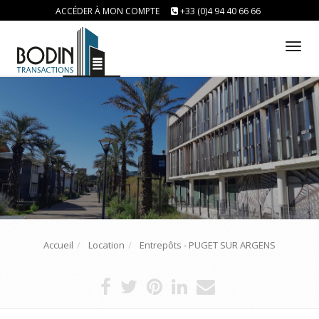
ACCÉDER À MON COMPTE
+33 (0)4 94 40 66 66
Tog
nav
Accueil
Location
Entrepôts - PUGET SUR ARGENS